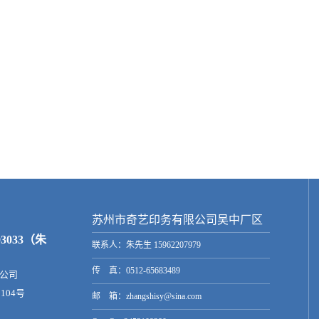
苏州市奇艺印务有限公司吴中厂区
203033（朱
联系人：朱先生 15962207979
传 真：0512-65683489
公司
2104号
邮 箱：zhangshisy@sina.com