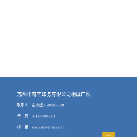
苏州市奇艺印务有限公司相城厂区
联系人：俞小姐 13405055539
传 真：0512-65905883
邮 箱：zhangshisy@sina.com