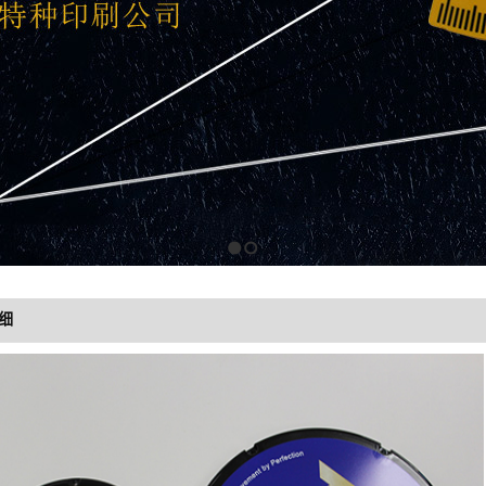
1
2
细